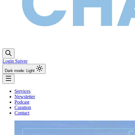
Login
Suivre
Dark mode: Light
Services
Newsletter
Podcast
Curation
Contact