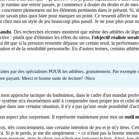
ite, je rumine une erreur passée, je commence à douter du destin et de 
oncentrer pleinement sur les éléments pertinents dans le présent. Si, da
 savais plus quoi faire pour marquer un point. Ce ressenti affecte ma p
 chez moi un style de jeu beaucoup plus passif. Je ne joue plus pour ma
pandu
. Des recherches récentes montrent que même des athlètes de lé
e : plutôt que d'éliminer les effets du stress,
l'objectif réaliste ser
it que si la pression ressentie dépasse un certain seuil, la performance
tion et de la sensibilité personnelle. En d'autres termes, certains athlète
tes par des spécialistes POUR les athlètes, gratuitement. Par exemple ce
bre payant. Merci et bonne suite de lecture! -Nico
nt mon approche tactique du badminton, dans le cadre d'un mandat profes
Ce système m'a énormément aidé à comprendre mon propre jeu et celui des a
 dans une certaine situation, il n'y a pas qu'une seule possibilité d'act
 un aspect plus surprenant. Il représente maintenant pour moi un
outil 
, très consciemment, une certaine intention de jeu et je m'y tiens. Cett
. Si je le perds, je me dis simplement : « ce n'était pas la bonne intenti
suis mauvais, mais le choix qui n'était pas (encore) le bon. Ainsi, lors d