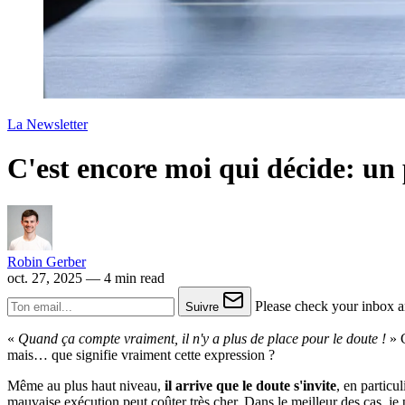
La Newsletter
C'est encore moi qui décide: un 
Robin Gerber
oct. 27, 2025
— 4 min read
Please check your inbox an
Suivre
«
Quand ça compte vraiment, il n'y a plus de place pour le doute !
» C
mais… que signifie vraiment cette expression ?
Même au plus haut niveau,
il arrive que le doute s'invite
, en particu
mauvaise exécution peut coûter très cher. Dans le meilleur des cas, je p