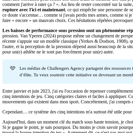
comment j'arrive à rater ça ? ». Au lieu de rester concentré sur la su
rupture avec l'ici et maintenant
, ce qui empêche une personne de se c
ce doute s'accentue… comme si j'avais perdu mes armes, comme si je ne
faire « encore » un mauvais choix. Ces hésitations répétées provoquent
Les baisses de performance sous pression sont un phénomène ré
pression. Van Yperen (2024) propose même un changement de perspectiv
récente s'appuie sur un modèle classique (Yerkes & Dodson, 1908), qui d
l'autre, et la perception de la pression dépend aussi beaucoup de la situa
pour un(e) athlète ne le sont pas forcément pour un(e) autre.
🩵
Les médias de Challengers Agency partagent des ressources fai
d’élite. Tu veux soutenir cette initiative en devenant un mem
Entre janvier et juin 2023, j'ai eu l'occasion de repenser complèteme
cinq intentions de jeu. Cinq catégories claires et faciles à appliquer. 
mouvements qui existent dans mon sport. Concrètement, j'ai compris que
Cependant… ce système des cinq intentions m'a surtout été utile pour
Aujourd'hui, dans un moment clé du match sous haute tension, je choisis
Si je gagne le point, je sais pourquoi. Du moins je crois savoir pourquoi
trouvé la bonne intention de jeu ». Autrement dit, ce n'est pas moi qui 