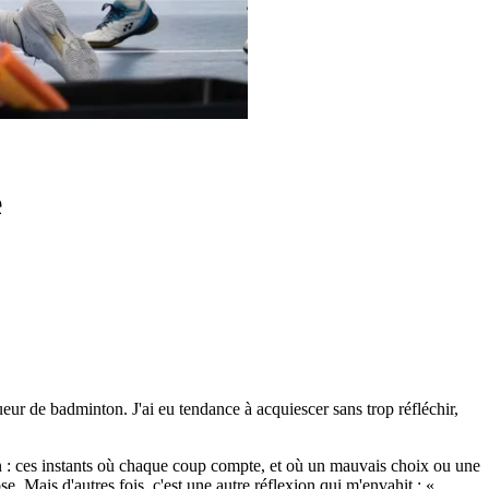
e
ueur de badminton. J'ai eu tendance à acquiescer sans trop réfléchir,
rain : ces instants où chaque coup compte, et où un mauvais choix ou une
e. Mais d'autres fois, c'est une autre réflexion qui m'envahit : «