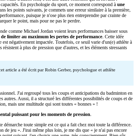
mes capacités. En psychologie du sport, ce moment correspond à
une
ns les points suivants, je commets une erreur similaire à la première,
erformance, puisque je n'ose plus rien entreprendre par crainte de
rquer le point, mais pour ne pas le perdre.
gende comme Michael Jordan voient leurs performances baisser sous
ait de limiter au maximum les pertes de performance
. Cette idée
 est négativement impactée. Toutefois, ce seuil varie d'un(e) athlète à
s résistent à plus de pression que d'autres, et les éléments stressants
t article a été écrit par Robin Gerber, psychologue et athlète
sionnel. J'ai regroupé tous les coups et anticipations du badminton en
utres. Aussi, il a structuré les différentes possibilités de coups et de
ion, mais une multitude qui sont toutes « bonnes » !
mental puissant pour les moments de pression
.
e démarche toute simple est ce qui a fait chez moi toute la différence.
on de jeu ». J'irai même plus loin, je me dis que « je n'ai pas encore
u point suivant, j'en choisis une autre, très consciemment. Bien sûr,