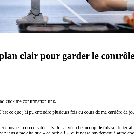
plan clair pour garder le contrôl
d click the confirmation link.
'est ce que j'ai pu entendre plusieurs fois au cours de ma carrière de jo
lier dans les moments décisifs. Je l'ai vécu beaucoup de fois sur le ter
arviens à me dire que « ça arrive ! », et je passe rapidement à autre chos