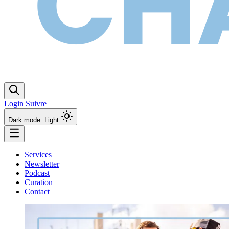
Login
Suivre
Dark mode: Light
Services
Newsletter
Podcast
Curation
Contact